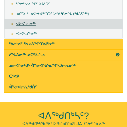
ᕿᓕᖅᓯᓇᖏᑦ ᐳᕕᑦᑐᑦ
ᓄᑕᕋᓛᑦ ᓄᕙᒡᔪᐊᖅᑐᑐᑦ ᐳᕝᕕᕿᓂᖓ (ᖁᐱᕐᕈᖅ)
ᐊᐅᐸᓪᓛᓂᖅ
−ᐳᕙᒡᓗᖕᓂᖅ
ᖃᓂᒃᑯᑦ ᖃᓄᐃᖏᑦᑎᐊᕐᓂᖅ
ᓯᖓᐃᓂᖅ ᓄᑕᕋᓛᓪᓗ
ᓄᓕᐊᕐᓂᒃᑯᑦ ᐋᓐᓂᐊᖃᕐᓇᖏᑦᑐᓕᕆᓂᖅ
ᑕᕝᕚᑭ
ᐋᓐᓂᐊᓕᕇᒃᑯᑏᑦ
ᐊᐱᖅᑯᑎᒃᓴᑦ?
ᐊᐱᖅᑯᑎᒃᓴᖃᕈᕕᑦ ᐅᖃᖃᑎᖃᕈᒪᒍᕕᓘᓐᓃᑦ ᖃᓄᖅ