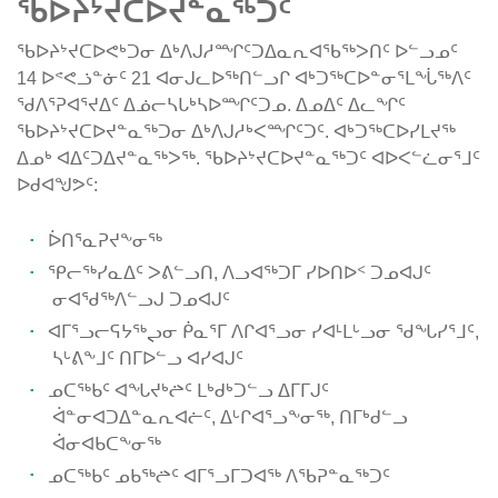
ᖃᐅᔨᔾᔪᑕᐅᔪᓐᓇᖅᑐᑦ
ᖃᐅᔨᔾᔪᑕᐅᕙᒃᑐᓂ ᐃᒃᐱᒍᓱᙱᑦᑐᐃᓇᕆᐊᖃᖅᐳᑎᑦ ᐅᓪᓗᓄᑦ
14 ᐅᕝᕙᓘᓐᓃᑦ 21 ᐊᓂᒍᓚᐅᖅᑎᓪᓗᒋ ᐊᒃᑐᖅᑕᐅᓐᓂᕐᒪᖔᖅᐱᑦ
ᖁᐱᕐᕈᐊᕐᔪᐃᑦ ᐃᓅᓕᓴᒐᒃᓴᐅᙱᑦᑐᓄ. ᐃᓄᐃᑦ ᐃᓚᖏᑦ
ᖃᐅᔨᔾᔪᑕᐅᔪᓐᓇᖅᑐᓂ ᐃᒃᐱᒍᓱᒃᐸᙱᑦᑐᑦ. ᐊᒃᑐᖅᑕᐅᓯᒪᔪᖅ
ᐃᓄᒃ ᐊᐃᑦᑐᐃᔪᓐᓇᖅᐳᖅ. ᖃᐅᔨᔾᔪᑕᐅᔪᓐᓇᖅᑐᑦ ᐊᐅᐸᓪᓛᓂᕐᒧᑦ
ᐅᑯᐊᖑᕗᑦ:
ᐆᑎᕐᓇᕈᔪᖕᓂᖅ
ᕿᓕᖅᓯᓇᐃᑦ ᐳᕕᓪᓗᑎ, ᐱᓗᐊᖅᑐᒥ ᓯᐅᑎᐅᑉ ᑐᓄᐊᒍᑦ
ᓂᐊᖁᖅᐱᓪᓗᒍ ᑐᓄᐊᒍᑦ
ᐊᒥᕐᓗᓕᕋᔭᖅᖢᓂ ᑮᓇᕐᒥ ᐱᒋᐊᕐᓗᓂ ᓯᐊᒻᒪᒡᓗᓂ ᖁᖓᓯᕐᒧᑦ,
ᓴᒡᕕᖕᒧᑦ ᑎᒥᐅᓪᓗ ᐊᓯᐊᒍᑦ
ᓄᑕᖅᑲᑦ ᐊᖓᔪᒃᖡᑦ ᒪᒃᑯᒃᑐᓪᓗ ᐃᒥᒥᒍᑦ
ᐋᓐᓂᐊᑐᐃᓐᓇᕆᐊᓖᑦ, ᐃᒡᒋᐊᕐᓗᖕᓂᖅ, ᑎᒥᒃᑯᓪᓗ
ᐋᓂᐊᑲᑕᖕᓂᖅ
ᓄᑕᖅᑲᑦ ᓄᑲᖅᖡᑦ ᐊᒥᕐᓗᒥᑐᐊᖅ ᐱᖃᕈᓐᓇᖅᑐᑦ