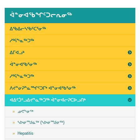
February
5th,
ᐋᓐᓂᐊᖃᖏᑦᑐᓕᕆᓂᖅ
2019
Last
ᐃᖃᐃᓕᓴᖃᑦᑕᕐᓂᖅ
Updated
ᓱᕐᕋᖕᓇᖅᑐᖅ
on
March
ᐃᒥᐊᓗᒃ
14th,
ᐋᓐᓂᐊᖃᕐᓂᖅ
2019
ᓱᕐᕋᖕᓇᖅᑐᖅ
ᐱᔪᓐᓂᕈᓐᓇᙱᑦᑐᒥᒃ ᐊᓐᓂᐊᖃᕐᓂᖅ
ᐊᐃᑦᑑᕐᓗᐃᔪᓐᓇᖅᑐᖅ ᐋᓐᓂᐊᓕᕈᑕᐅᓗᑎᒃ
ᓄᕙᖕᓂᖅ
ᓴᐅᓂᙳᓇᖅ (ᓴᐅᓂᙳᓂᖅ)
Hepatitis