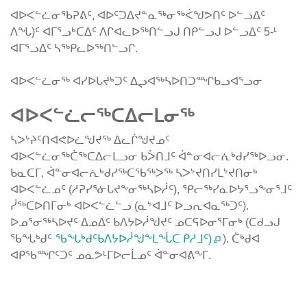
ᐊᐅᐸᓪᓛᓂᖃᕈᕕᑦ, ᐊᐅᑦᑐᐃᔪᓐᓇᖅᓂᖅᐹᖑᕗᑎᑦ ᐅᓪᓗᐃᑦ
ᐱᖓ)ᑦ ᐊᒥᕐᓗᒃᑕᐃᑦ ᐱᒋᐊᓚᐅᖅᑎᓪᓗᒍ ᑎᑭᓪᓗᒍ ᐅᓪᓗᐃᑦ 5-ᒻ
ᐊᒥᕐᓗᐃᑦ ᓴᖅᑭᓚᐅᖅᑎᓪᓗᒋ.
ᐊᐅᐸᓪᓛᓂᖅ ᐊᓯᐅᒐᔪᒃᑐᑦ ᐃᖢᐊᖅᓴᐅᑎᑐᙱᑲᓗᐊᕐᓗᓂ
ᐊᐅᐸᓪᓛᓕᖅᑕᐃᓕᒪᓂᖅ
ᓴᐳᔾᔨᑦᑎᐊᕙᐅᓛᖑᔪᖅ ᐃᓚᒌᖑᔪᓄᑦ
ᐊᐅᐸᓪᓛᓂᖅᑖᖅᑕᐃᓕᒪᓗᓂ ᑲᐴᑎᒧᑦ ᐋᓐᓂᐊᓕᕇᒃᑯᓯᖅᐅᓗᓂ.
ᑲᓇᑕᒥ, ᐋᓐᓂᐊᓕᕇᒃᑯᓯᖅᑕᖃᖅᐳᖅ ᓴᐳᔾᔪᑎᓯᒪᔾᔪᑎᓂᒃ
ᐊᐅᐸᓪᓛᓄᑦ (ᓱᕈᓯᕐᓃᒐᔪᖕᓂᖅᓴᐅᓲᑦ), ᕿᓕᖅᓯᓇᐅᔭᕐᓗᖕᓂᕐᒧᑦ
ᓰᖅᑕᐅᑎᒥᓂᒃ ᐊᐅᐸᓪᓛᓪᓗ (ᓇᔾᐊᒧᑦ ᐅᓗᕆᐊᓇᖅᑐᑦ).
ᐅᓄᕐᓂᖅᓴᐅᔪᑦ ᐃᓄᐃᑦ ᑲᐱᔭᐅᓲᖑᔪᑦ ᓄᑕᕋᐅᓂᕐᒥᓂᒃ (ᑕᑯᓗᒍ
ᖃᖓᒃᑯᑦ
ᖃᖓᒃᑯᑦᑲᐱᔭᐅᓲᖑᖕᒪᖔᑕ ᑭᓱᒧᑦ)
). ᑖᒃᑯᐊ
ᐊᑭᖃᙱᑦᑐᑦ ᓄᓇᕗᒻᒥᐅᓕᒫᓄᑦ ᐋᓐᓂᐊᕕᖕᒥ.
Published
on