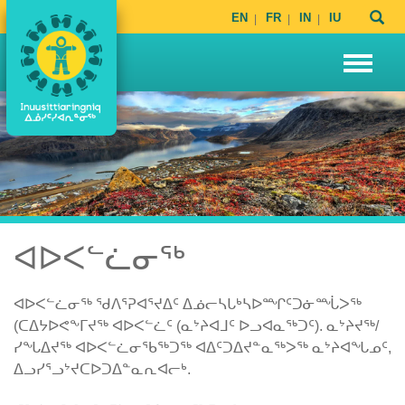
EN
FR
IN
IU
ᐊᐅᐸᓪᓛᓂᖅ
ᐊᐅᐸᓪᓛᓂᖅ ᖁᐱᕐᕈᐊᕐᔪᐃᑦ ᐃᓅᓕᓴᒐᒃᓴᐅᙱᑦᑐᓃᙶᐳᖅ
(ᑕᐃᔭᐅᕙᖕᒥᔪᖅ ᐊᐅᐸᓪᓛᑦ (ᓇᔾᔨᐊᒧᑦ ᐅᓗᐊᓇᖅᑐᑦ). ᓇᔾᔨᔪᖅ/
ᓯᖓᐃᔪᖅ ᐊᐅᐸᓪᓛᓂᖃᖅᑐᖅ ᐊᐃᑦᑐᐃᔪᓐᓇᖅᐳᖅ ᓇᔾᔨᐊᖓᓄᑦ,
ᐃᓗᓯᕐᓗᔾᔪᑕᐅᑐᐃᓐᓇᕆᐊᓕᒃ.