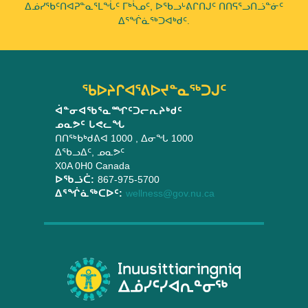
ᐃᓅᓯᖃᑦᑎᐊᕈᓐᓇᕐᒪᖔᑦ ᒥᒃᓵᓄᑦ, ᐅᖃᓗᒡᕕᒋᑎᒍᑦ ᑎᑎᕋᕐᓗᑎᓘᓐᓃᑦ
ᐃᕐᖐᓈᖅᑐᐊᒃᑯᑦ.
ᖃᐅᔨᒋᐊᕐᕕᐅᔪᓐᓇᖅᑐᒍᑦ
ᐋᓐᓂᐊᖃᕐᓇᙱᑦᑐᓕᕆᔨᒃᑯᑦ
ᓄᓇᕗᑦ ᒐᕙᓚᖓ
ᑎᑎᖅᑲᒃᑯᕕᐊ 1000
, ᐃᓂᖓ 1000
ᐃᖃᓗᐃᑦ
,
ᓄᓇᕗᑦ
X0A 0H0
Canada
ᐅᖃᓘᑖ:
867-975-5700
ᐃᕐᖐᓈᖅᑕᐅᑦ:
wellness@gov.nu.ca