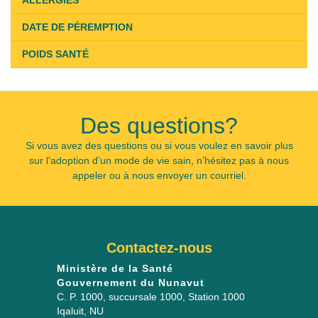
DATE DE PÉREMPTION
POIDS SANTÉ
Des questions?
Si vous avez des questions ou si vous voulez en savoir plus
sur l’adoption d’un mode de vie sain, n’hésitez pas à nous
appeler ou à nous envoyer un courriel.
Contactez-nous
Ministère de la Santé
Gouvernement du Nunavut
C. P. 1000, succursale 1000
, Station 1000
Iqaluit
,
NU