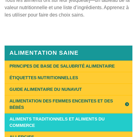
Tous les aliments ont sur leur [étiquette]—un tableau de la
valeur nutritionnelle et une liste d’ingrédients. Apprenez à
les utiliser pour faire des choix sains.
Published
on
January
14th,
ALIMENTATION SAINE
2019
Last
PRINCIPES DE BASE DE SALUBRITÉ ALIMENTAIRE
Updated
ÉTIQUETTES NUTRITIONNELLES
on
February
GUIDE ALIMENTAIRE DU NUNAVUT
11th,
ALIMENTATION DES FEMMES ENCEINTES ET DES
2019
BÉBÉS
ALIMENTS TRADITIONNELS ET ALIMENTS DU
COMMERCE
ALLERGIES