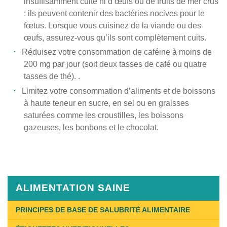
insuffisamment cuite ni d’œufs ou de fruits de mer crus
: ils peuvent contenir des bactéries nocives pour le
fœtus. Lorsque vous cuisinez de la viande ou des
œufs, assurez-vous qu’ils sont complètement cuits.
Réduisez votre consommation de caféine à moins de
200 mg par jour (soit deux tasses de café ou quatre
tasses de thé). .
Limitez votre consommation d’aliments et de boissons
à haute teneur en sucre, en sel ou en graisses
saturées comme les croustilles, les boissons
gazeuses, les bonbons et le chocolat.
Published
on
January
11th,
ALIMENTATION SAINE
2019
Last
PRINCIPES DE BASE DE SALUBRITÉ ALIMENTAIRE
Updated