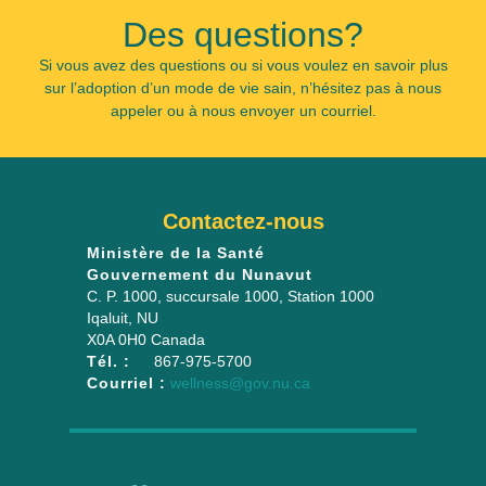
Des questions?
Si vous avez des questions ou si vous voulez en savoir plus
sur l’adoption d’un mode de vie sain, n’hésitez pas à nous
appeler ou à nous envoyer un courriel.
Contactez-nous
Ministère de la Santé
Gouvernement du Nunavut
C. P. 1000, succursale 1000
, Station 1000
Iqaluit
,
NU
X0A 0H0
Canada
Tél. :
867-975-5700
Courriel :
wellness@gov.nu.ca