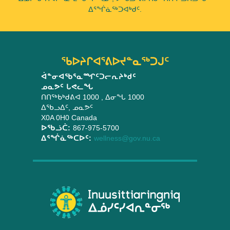
ᐃᕐᖐᓈᖅᑐᐊᒃᑯᑦ.
ᖃᐅᔨᒋᐊᕐᕕᐅᔪᓐᓇᖅᑐᒍᑦ
ᐋᓐᓂᐊᖃᕐᓇᙱᑦᑐᓕᕆᔨᒃᑯᑦ
ᓄᓇᕗᑦ ᒐᕙᓚᖓ
ᑎᑎᖅᑲᒃᑯᕕᐊ 1000
, ᐃᓂᖓ 1000
ᐃᖃᓗᐃᑦ
,
ᓄᓇᕗᑦ
X0A 0H0
Canada
ᐅᖃᓘᑖ:
867-975-5700
ᐃᕐᖐᓈᖅᑕᐅᑦ:
wellness@gov.nu.ca