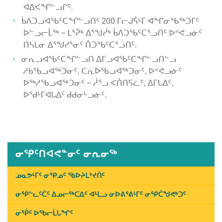
ᐊᐃᐸᖏᓪᓗᒋᑦ.
ᑳᐱᑐᓗᐊᖃᑦᑕᖏᓪᓗᑎᑦ 200 ᒥᓕᒍᕌᒻᒥ ᐊᖏᓂᖃᖅᑐᒥᑦ
ᐅᓪᓗᓕᒫᖅ − ᒪᕐᕉᒃ ᐃᕐᖑᓰᒃ ᑳᐱᑐᖃᑦᑕᕐᓗᑎᑦ ᐅᕝᕙᓗᓃᑦ
ᑎᓴᒪᓂ ᐃᕐᖑᓯᕐᓂᑦ ᑏᑐᖃᑦᑕᕐᓗᑎᑦ.
ᓂᕆᓗᐊᖃᑦᑕᖏᓪᓗᑎ ᐃᒥᓗᐊᖃᑦᑕᖏᓪᓗᑎᓪᓗ
ᓱᑲᖃᓗᐊᖅᑐᓂᑦ, ᑕᕆᐅᖃᓗᐊᖅᑐᓂᑦ, ᐅᕝᕙᓗᓃᑦ
ᐅᖅᓱᖃᓗᐊᖅᑐᓂᑦ − ᓲᕐᓗ ᐸᑏᑎᕋᓛᑦ, ᐃᒥᒐᐃᑦ,
ᐅᖁᒻᒥᐊᒐᐃᑦ ᑯᑯᓂᒡᓗᓃᑦ.
Published
on
January
11th,
ᓂᕿᑦᑎᐊᕙᓐᓂᑦ ᓂᕆᓂᖅ
2019
Last
ᓄᓇᕗᒻᒥᑦ ᓂᕿᓄᑦ ᖃᐅᔨᒪᔾᔪᑏᑦ
Updated
ᓂᕿᓪᓚᑦᑖᑦ ᐃᓄᓕᖅᑕᐃᑦ ᐊᒻᒪᓗ ᓂᐅᕕᕐᕕᒻᒥᑦ ᓂᕿᑖᖑᕙᒃᑐᑦ
on
February
ᓂᖀᑦ ᐅᖃᓕᒫᒐᖏᑦ