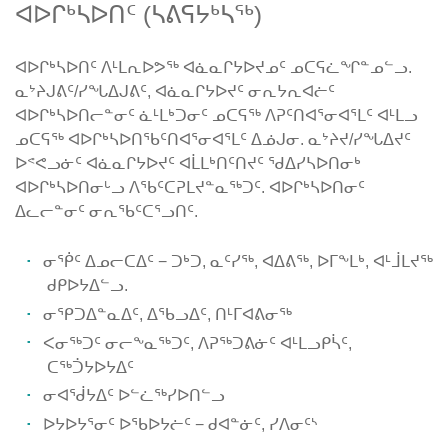
ᐊᐅᒋᒃᓴᐅᑎᑦ (ᓴᕕᕋᔭᒃᓴᖅ)
ᐊᐅᒋᒃᓴᐅᑎᑦ ᐱᒻᒪᕆᐅᕗᖅ ᐊᓈᓇᒋᔭᐅᔪᓄᑦ ᓄᑕᕋᓛᖏᓐᓄᓪᓗ.
ᓇᔾᔨᒍᕕᑦ/ᓯᖓᐃᒍᕕᑦ, ᐊᓈᓇᒋᔭᐅᔪᑦ ᓂᕆᔭᕆᐊᓖᑦ
ᐊᐅᒋᒃᓴᐅᑎᓕᓐᓂᑦ ᓈᒻᒪᒃᑐᓂᑦ ᓄᑕᕋᖅ ᐱᕈᑦᑎᐊᕐᓂᐊᕐᒪᑦ ᐊᒻᒪᓗ
ᓄᑕᕋᖅ ᐊᐅᒋᒃᓴᐅᑎᖃᑦᑎᐊᕐᓂᐊᕐᒪᑦ ᐃᓅᒍᓂ. ᓇᔾᔨᔪ/ᓯᖓᐃᔪᑦ
ᐅᕝᕙᓗᓃᑦ ᐊᓈᓇᒋᔭᐅᔪᑦ ᐊᒫᒪᒃᑎᑦᑎᔪᑦ ᖁᐃᓯᓴᐅᑎᓂᒃ
ᐊᐅᒋᒃᓴᐅᑎᓂᒡᓗ ᐱᖃᑦᑕᕈᒪᔪᓐᓇᖅᑐᑦ. ᐊᐅᒋᒃᓴᐅᑎᓂᑦ
ᐃᓚᓕᓐᓂᑦ ᓂᕆᖃᑦᑕᕐᓗᑎᑦ.
ᓂᖀᑦ ᐃᓄᓕᑕᐃᑦ − ᑐᒃᑐ, ᓇᑦᓯᖅ, ᐊᐃᕕᖅ, ᐅᒥᖕᒪᒃ, ᐊᒻᒨᒪᔪᖅ
ᑯᑭᐅᔭᐃᓪᓗ.
ᓂᕿᑐᐃᓐᓇᐃᑦ, ᐃᖃᓗᐃᑦ, ᑎᒻᒥᐊᕕᓂᖅ
ᐸᓂᖅᑐᑦ ᓂᓕᖕᓇᖅᑐᑦ, ᐱᕈᖅᑐᕕᓃᑦ ᐊᒻᒪᓗᑭᓵᑦ,
ᑕᖅᑑᔭᐅᔭᐃᑦ
ᓂᐊᖂᔭᐃᑦ ᐅᓪᓛᖅᓯᐅᑎᓪᓗ
ᐅᔭᐅᔭᕐᓂᑦ ᐅᖃᐅᔭᓖᑦ − ᑯᐊᓐᓃᑦ, ᓯᐱᓂᑦᔅ