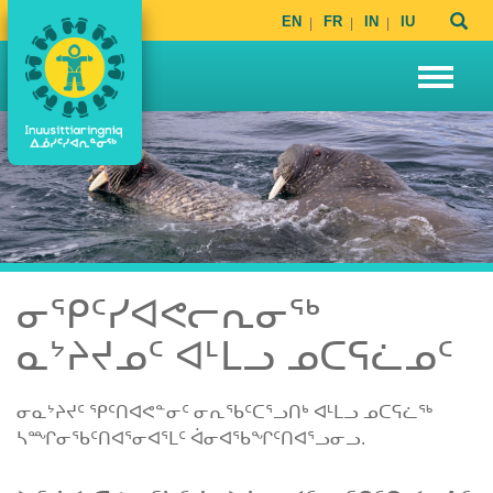
EN
FR
IN
IU
ᓂᕿᑦᓯᐊᕙᓕᕆᓂᖅ
ᓇᔾᔨᔪᓄᑦ ᐊᒻᒪᓗ ᓄᑕᕋᓛᓄᑦ
ᓂᓇᔾᔨᔪᑦ ᕿᑦᑎᐊᕙᓐᓂᑦ ᓂᕆᖃᑦᑕᕐᓗᑎᒃ ᐊᒻᒪᓗ ᓄᑕᕋᓛᖅ
ᓴᙱᓂᖃᑦᑎᐊᕐᓂᐊᕐᒪᑦ ᐋᓂᐊᖃᖏᑦᑎᐊᕐᓗᓂᓗ.