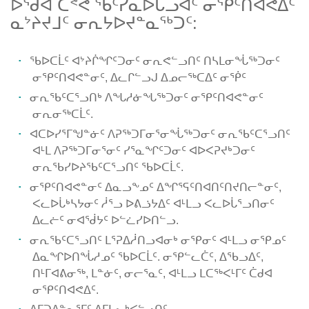
ᐅᖁᐊ ᑕᕝᕙ ᖃᑦᓯᓇᐅᒐᓗᐊᑦ ᓂᕿᑦᑎᐊᕙᐃᑦ
ᓇᔾᔨᔪᒧᑦ ᓂᕆᔭᐅᔪᓐᓇᖅᑐᑦ:
ᖃᐅᑕᒫᑦ ᐊᔾᔨᒌᖏᑦᑐᓂᑦ ᓂᕆᕙᓪᓗᑎᑦ ᑎᓴᒪᓂᖔᖅᑐᓂᑦ
ᓂᕿᑦᑎᐊᕙᓐᓂᑦ, ᐃᓚᒋᓪᓗᒍ ᐃᓄᓕᖅᑕᐃᑦ ᓂᖀᑦ
ᓂᕆᖃᑦᑕᕐᓗᑎᒃ ᐱᖓᓱᓃᖓᖅᑐᓂᑦ ᓂᕿᑦᑎᐊᕙᓐᓂᑦ
ᓂᕆᓂᖅᑕᒫᑦ.
ᐊᑕᐅᓯᕐᒥᖑᓐᓃᑦ ᐱᕈᖅᑐᒥᓂᕐᓂᖔᖅᑐᓂᑦ ᓂᕆᖃᑦᑕᕐᓗᑎᑦ
ᐊᒻᒪ ᐱᕈᖅᑐᒥᓂᕐᓂᑦ ᓯᕐᓇᖏᑦᑐᓂᑦ ᐊᐅᐸᕈᔪᒃᑐᓂᑦ
ᓂᕆᖃᓯᐅᔨᖃᑦᑕᕐᓗᑎᑦ ᖃᐅᑕᒫᑦ.
ᓂᕿᑦᑎᐊᕙᓐᓂᑦ ᐃᓇᓗᖕᓄᑦ ᐃᖏᕐᕋᑦᑎᐊᑎᑦᑎᔪᑎᓕᓐᓂᑦ,
ᐸᓚᐅᒑᒃᓴᔭᓂᑦ ᓲᕐᓗ ᐅᕕᓘᔭᐃᑦ ᐊᒻᒪᓗ ᐸᓚᐅᒑᕐᓗᑎᓂᑦ
ᐃᓚᓖᑦ ᓂᐊᖂᔭᑦ ᐅᓪᓛᓯᐅᑎᓪᓗ.
ᓂᕆᖃᑦᑕᕐᓗᑎᑦ ᒪᕐᕈᐃᓲᑎᓗᐊᓂᒃ ᓂᕿᓂᑦ ᐊᒻᒪᓗ ᓂᕿᓄᑦ
ᐃᓇᖏᐅᑎᖔᓱᓄᑦ ᖃᐅᑕᒫᑦ. ᓂᕿᓪᓚᑖᑦ, ᐃᖃᓗᐃᑦ,
ᑎᒻᒥᐊᕕᓂᖅ, ᒪᓐᓃᑦ, ᓂᓕᕐᓇᑦ, ᐊᒻᒪᓗ ᒪᑕᖅᐸᒻᒥᑦ ᑖᑯᐊ
ᓂᕿᑦᑎᐊᕙᐃᑦ.