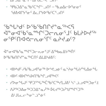
ᐃᒥᑐᐃᓐᓇᕐᒥᑦ ᐃᒥᒐᓚᒃᐸᓪᓗᑎᑦ
ᕿᑲᑐᐃᓐᓇᖃᑦᑕᖏᓪᓗᑎᑦ − ᖃᓄᐃᓕᐅᕐᓂᓂᑦ
ᖁᕕᐊᒋᔭᕐᓂᑦ ᐃᓚᒋᔭᐅᖃᑦᑕᕐᓗᑎᑦ
ᖃᖓᒃᑯᑦ ᐅᖃᖃᑎᒋᔪᓐᓇᖅᐸᕋ
ᐋᓐᓂᐊᖃᕐᓇᙱᑦᑐᓕᕆᓂᕐᒧᑦ ᑲᒪᔨᐅᔪᖅ
ᓂᕿᑦᑎᐊᕙᓕᕆᓂᕐᒥᑦ ᓇᔨᔪᓄᑦ?
ᐋᓐᓂᐊᖃᕐᓇᙱᑦᑐᓕᕆᓂᕐᒧᑦ ᐃᖅᑲᓇᐃᔭᖅᑏᑦ
ᐅᖃᖃᑎᒋᔪᓐᓇᖅᑕᑎᑦ ᐃᒪᐃᒃᑯᕕᑦ:
ᐊᐅᒃᑯᑦ ᓱᑲᖃᓗᐊᕐᓂᖅ ᐅᕝᕙᓗᓃᑦ ᓇᔾᔨᓂᖓ/ᓯᖓᐃᓂᖓ
ᐊᐅᑦ ᐊᐅᒋᒃᓴᐅᑎᖃᖏᓗᐊᖅᐸᑦ
ᓯᕗᓂᖓᒍᑦ ᕿᑐᕐᖓᖅᑖᖃᑦᑕᖅᓯᒪᒍᕕᑦ ᓴᓪᓘᓗᐊᖅᑐᓂᑦ.t
ᐱᕈᖅᑐᕕᓂᖅᑐᑐᐃᓐᓇᓲᖅ ᐆᒪᔪᖅᑐᓲᖑᙱᑦᑐᖅ
ᐃᒻᒧᒐᓚᓕᖕᓂᓪᓘᓐᓃᑦ