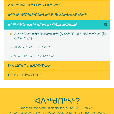
11th,
ᐱᐅᔪᖅ ᑎᑭᓚᐅᙱᑎᓪᓗᒍ ᐅᓪᓗᖏᑦ
2019
ᓂᕿᓄᑦ ᐊᑦᑕᕐᓇᖅᑕᐃᓕᒪᓂᕐᒧᑦ ᖃᓄᐃᓕᐅᕆᐊᖃᕐᓂᖅ
ᓂᕿᑦᓯᐊᕙᓕᕆᓂᖅ ᓇᔾᔨᔪᓄᑦ ᐊᒻᒪᓗ ᓄᑕᕋᓛᓄᑦ
ᐃᓅᓵᖅᑐᓄᑦ ᓂᕿᑦᑎᐊᕙᓕᕆᓂᖅ (ᐃᓅᓵᖅᑎᓪᓗᒋᑦ ᐊᕐᕕᓂᓕᖕᓄᑦ (6)
ᑕᖅᑭᓕᖕᓄᑦ)
ᐊᕐᕕᓂᓕᖕᓄᑦ (6) ᑕᖅᑭᓕᖕᓄᑦ
9−ᓂᑦ 12−ᓄᑦ ᑕᖅᑭᖃᖅᑐᓄᑦ
ᐅᖁᒪᐃᓐᓂᖓ ᓈᒻᒪᑦᑎᐊᕐᓗᓂ
ᑎᒥᒧᑦ ᓈᒻᒪᒍᓐᓃᕈᑕᐅᓲᑦ
ᐊᐱᖅᑯᑎᒃᓴᑦ?
ᐊᐱᖅᑯᑎᒃᓴᖃᕈᕕᑦ ᐅᖃᖃᑎᖃᕈᒪᒍᕕᓘᓐᓃᑦ ᖃᓄᖅ
ᐃᓅᓯᖃᑦᑎᐊᕈᓐᓇᕐᒪᖔᑦ ᒥᒃᓵᓄᑦ, ᐅᖃᓗᒡᕕᒋᑎᒍᑦ ᑎᑎᕋᕐᓗᑎᓘᓐᓃᑦ