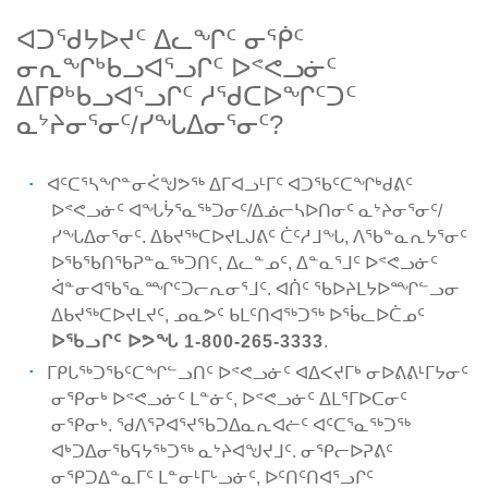
ᐊᑐᖁᔭᐅᔪᑦ ᐃᓚᖏᑦ ᓂᖀᑦ
ᓂᕆᖏᒃᑲᓗᐊᕐᓗᒋᑦ ᐅᕝᕙᓗᓃᑦ
ᐃᒥᑭᒃᑲᓗᐊᕐᓗᒋᑦ ᓱᖁᑕᐅᖏᑦᑐᑦ
ᓇᔾᔨᓂᕐᓂᑦ/ᓯᖓᐃᓂᕐᓂᑦ?
ᐊᑦᑕᕐᓴᖏᓐᓂᐹᖑᕗᖅ ᐃᒥᐊᓗᒻᒥᑦ ᐊᑐᖃᑦᑕᖏᒃᑯᕕᑦ
ᐅᕝᕙᓗᓃᑦ ᐊᖓᔮᕐᓇᖅᑐᓂᑦ/ᐃᓅᓕᓴᐅᑎᓂᑦ ᓇᔾᔨᓂᕐᓂᑦ/
ᓯᖓᐃᓂᕐᓂᑦ. ᐃᑲᔪᖅᑕᐅᔪᒪᒍᕕᑦ ᑖᑦᓱᒧᖓ, ᐱᖃᓐᓇᕆᔭᕐᓂᑦ
ᐅᖃᖃᑎᖃᕈᓐᓇᖅᑐᑎᑦ, ᐃᓚᓐᓄᑦ, ᐃᓐᓇᕐᒧᑦ ᐅᕝᕙᓗᓃᑦ
ᐋᓐᓂᐊᖃᕐᓇᙱᑦᑐᓕᕆᓂᕐᒧᑦ. ᐊᑏᑦ ᖃᐅᔨᒪᔭᐅᙱᓪᓗᓂ
ᐃᑲᔪᖅᑕᐅᔪᒪᔪᑦ, ᓄᓇᕗᑦ ᑲᒪᑦᑎᐊᖅᑐᖅ ᐅᖄᓚᐅᑖᓄᑦ
ᐅᖃᓗᒋᑦ ᐅᕗᖓ
1-800-265-3333
.
ᒥᑭᒐᖅᑐᖃᑦᑕᖏᓪᓗᑎᑦ ᐅᕝᕙᓗᓃᑦ ᐊᐃᐸᔪᒥᒃ ᓂᐅᕕᕕᒻᒥᔭᓂᑦ
ᓂᕿᓂᒃ ᐅᕝᕙᓗᓃᑦ ᒪᓐᓃᑦ, ᐅᕝᕙᓗᓃᑦ ᐃᒪᕐᒥᐅᑕᓂᑦ
ᓂᕿᓂᒃ. ᖁᐱᕐᕈᐊᕐᔪᖃᑐᐃᓇᕆᐊᓖᑦ ᐊᑦᑕᕐᓇᖅᑐᖅ
ᐊᒃᑐᐃᓂᖃᕋᔭᖅᑐᖅ ᓇᔾᔨᐊᖑᔪᒧᑦ. ᓂᕿᓕᐅᕈᕕᑦ
ᓂᕿᑐᐃᓐᓇᒥᑦ ᒪᓐᓂᒻᒥᒡᓗᓃᑦ, ᐅᑦᑎᑦᑎᐊᕐᓗᒋᑦ