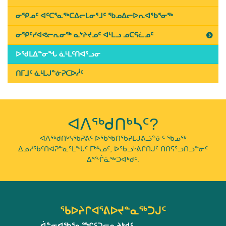
ᓂᕿᓄᑦ ᐊᑦᑕᕐᓇᖅᑕᐃᓕᒪᓂᕐᒧᑦ ᖃᓄᐃᓕᐅᕆᐊᖃᕐᓂᖅ
ᓂᕿᑦᓯᐊᕙᓕᕆᓂᖅ ᓇᔾᔨᔪᓄᑦ ᐊᒻᒪᓗ ᓄᑕᕋᓛᓄᑦ
ᐅᖁᒪᐃᓐᓂᖓ ᓈᒻᒪᑦᑎᐊᕐᓗᓂ
ᑎᒥᒧᑦ ᓈᒻᒪᒍᓐᓃᕈᑕᐅᓲᑦ
ᐊᐱᖅᑯᑎᒃᓴᑦ?
ᐊᐱᖅᑯᑎᒃᓴᖃᕈᕕᑦ ᐅᖃᖃᑎᖃᕈᒪᒍᕕᓘᓐᓃᑦ ᖃᓄᖅ
ᐃᓅᓯᖃᑦᑎᐊᕈᓐᓇᕐᒪᖔᑦ ᒥᒃᓵᓄᑦ, ᐅᖃᓗᒡᕕᒋᑎᒍᑦ ᑎᑎᕋᕐᓗᑎᓘᓐᓃᑦ
ᐃᕐᖐᓈᖅᑐᐊᒃᑯᑦ.
ᖃᐅᔨᒋᐊᕐᕕᐅᔪᓐᓇᖅᑐᒍᑦ
ᐋᓐᓂᐊᖃᕐᓇᙱᑦᑐᓕᕆᔨᒃᑯᑦ