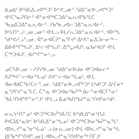
ᐃᓄᐃᑦ ᐅᖁᒪᐃᓗᐊᖅᑐᑦ ᐅᕝᕙᓗᓃᑦ ᖁᐃᓐᓂᐅᓗᐊᖅᑐᑦ
ᐊᑦᑕᕐᓇᕈᑎᓖᑦ ᐋᓐᓂᐊᖅᑖᑐᐃᓐᓇᕆᐊᖃᕐᒪᑕ
ᖃᓄᐃᑐᐃᓐᓇᕆᐊᓖᑦ. ᓱᑲᖃᓗᐊᓕᑐᐃᓐᓇᕆᐊᓖᑦ,
ᐅᒻᒪᑎᕐᓗᒡᓗᓂᓗᓃᑦ ᐊᒻᒪᓗ ᐆᒪᓯᕆᑐᐃᓐᓇᕆᐊᓖᑦ, ᐊᐅᖓ
ᖁᕝᕙᓯᓗᕐᓗᓂ, ᐋᓐᓂᐊᑖᕈᓐᓇᕐᒥᔪᑦ ᐃᒃᐱᓐᓇᐃᑐᓕᓂᖅ −
ᐃᕕᐊᖏᖓᒍᑦ, ᐃᒡᓕᐊᖓᒍᑦ, ᐃᖅᖢᐊᒍᑦ, ᓇᑲᓱᐊᒍᑦ ᐊᒻᒪ
ᑕᖅᑐᐊᒍᑦ, ᐊᓯᖏᓐᓂᒡᓗ.
ᓄᑕᕋᐅᓗᓂ − ᓱᕈᓯᐅᓗᓂ ᖁᐃᓐᓂᐅᒍᓂ ᐊᒃᑐᐊᓂᓕᒃ
ᐱᕈᖅᐸᓪᓕᐊᓂᖓᓄᑦ ᐱᕙᓪᓕᐊᓂᖓᓄᑦ, ᐊᒻᒪ
ᐋᓂᐊᑯᑖᖃᑦᑕᓕᕐᓗᓂ. ᖁᐃᓐᓂᐅᓗᐊᖅᑐᑦ ᒪᒃᑯᒃᑐᑦ ᐃᒻᒥᓂᒃ
ᓇᕐᕈᒋᔪᓐᓇᕐᒪᑕ. ᑖᓐᓇ ᐊᒃᑐᐊᓂᖃᓲᖅ ᐃᓕᓐᓂᐊᑕᒥᓐᓂᑦ
ᖃᒪᑦᑎᐊᖏᓐᓂᕐᒧᑦ ᐊᒻᒪᓗ ᐃᓅᖃᑎᖃᕈᓐᓇᑦᑎᐊᕐᓂᒃᑯᑦ.
ᓂᕆᔭᑦᑎᓐᓄᑦ ᐊᒃᑐᖅᑕᐅᓲᖑᒐᑦᑕ ᐅᖁᒪᐃᓐᓂᑦᑎᒍ.
ᑭᐊᑐᐃᓐᓇᐅᑉ ᐅᖁᒪᐃᓐᓂᖓᓄᑦ ᐊᒃᑐᖅᑕᐅᓂᖃᕈᓐᓇᕐᒪᑦ
ᐊᐅᓚᔪᓐᓇᕐᓂᖓᓄᓪᓗ (ᓂᕆᓗᓂ) ᐊᒻᒪ ᐊᐅᓚᔪᓐᓇᕐᓂᖓ
(ᐃᖃᖏᑦᑎᐊᕐᓗᓂ). ᐊᐅᓚᔪᓐᓇᑦᑎᐊᕐᓂᖅ ᑎᒥᒧᑦ