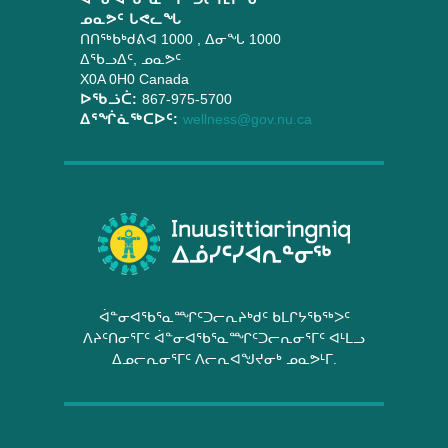
ᓄᓇᕗᑦ ᒐᕙᓚᖓ
ᑎᑎᖅᑲᒃᑯᕕᐊ 1000
, ᐃᓂᖓ 1000
ᐃᖃᓗᐃᑦ
,
ᓄᓇᕗᑦ
X0A 0H0
Canada
ᐅᖃᓘᑖ:
867-975-5700
ᐃᕐᖐᓈᖅᑕᐅᑦ:
wellness@gov.nu.ca
ᐋᓐᓂᐊᖃᕐᓇᙱᑦᑐᓕᕆᔨᒃᑯᑦ ᑲᒪᒋᔭᖃᖅᐳᑦ
ᐱᔨᑦᑎᓂᕐᒥᑦ ᐋᓐᓂᐊᖃᕐᓇᙱᑦᑐᓕᕆᓂᕐᒥᑦ ᐊᒻᒪᓗ
ᐃᓄᓕᕆᓂᕐᒥᑦ ᐱᓕᕆᐊᖑᔪᓂᒃ ᓄᓇᕗᒻᒥ.