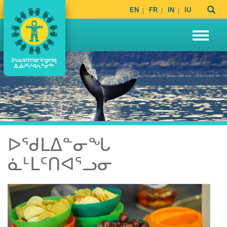
EN
FR
IN
IU
ᐅᖁᒪᐃᓐᓂᖓ
ᓈᒻᒪᑦᑎᐊᕐᓗᓂ