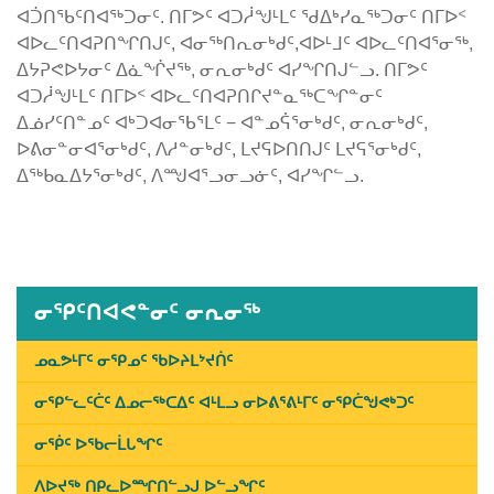
ᐊᑑᑎᖃᑦᑎᐊᖅᑐᓂᑦ. ᑎᒥᕗᑦ ᐊᑐᓲᖑᒻᒪᑦ ᖁᐃᒃᓯᓇᖅᑐᓂᑦ ᑎᒥᐅᑉ
ᐊᐅᓚᑦᑎᐊᕈᑎᖏᑎᒍᑦ, ᐊᓂᖅᑎᕆᓂᒃᑯᑦ,ᐊᐅᒻᒧᑦ ᐊᐅᓚᑦᑎᐊᕐᓂᖅ,
ᐃᔭᕈᕙᐅᔭᓂᑦ ᐃᓈᖐᔪᖅ, ᓂᕆᓂᒃᑯᑦ ᐊᓯᖏᑎᒍᓪᓗ. ᑎᒥᕗᑦ
ᐊᑐᓲᖑᒻᒪᑦ ᑎᒥᐅᑉ ᐊᐅᓚᑦᑎᐊᕈᑎᒋᔪᓐᓇᖅᑕᖏᓐᓂᑦ
ᐃᓅᓯᑦᑎᓐᓄᑦ ᐊᒃᑐᐊᓂᖃᕐᒪᑦ − ᐊᓐᓄᕌᕐᓂᒃᑯᑦ, ᓂᕆᓂᒃᑯᑦ,
ᐅᕕᓂᓐᓂᐊᕐᓂᒃᑯᑦ, ᐱᓱᓐᓂᒃᑯᑦ, ᒪᔪᕋᐅᑎᑎᒍᑦ ᒪᔪᕋᕐᓂᒃᑯᑦ,
ᐃᖅᑲᓇᐃᔭᕐᓂᒃᑯᑦ, ᐱᙳᐊᕐᓗᓂᓗᓃᑦ, ᐊᓯᖏᓪᓗ.
Published
on
January
14th,
ᓂᕿᑦᑎᐊᕙᓐᓂᑦ ᓂᕆᓂᖅ
2019
Last
ᓄᓇᕗᒻᒥᑦ ᓂᕿᓄᑦ ᖃᐅᔨᒪᔾᔪᑏᑦ
Updated
ᓂᕿᓪᓚᑦᑖᑦ ᐃᓄᓕᖅᑕᐃᑦ ᐊᒻᒪᓗ ᓂᐅᕕᕐᕕᒻᒥᑦ ᓂᕿᑖᖑᕙᒃᑐᑦ
on
February
ᓂᖀᑦ ᐅᖃᓕᒫᒐᖏᑦ
11th,
ᐱᐅᔪᖅ ᑎᑭᓚᐅᙱᑎᓪᓗᒍ ᐅᓪᓗᖏᑦ
2019