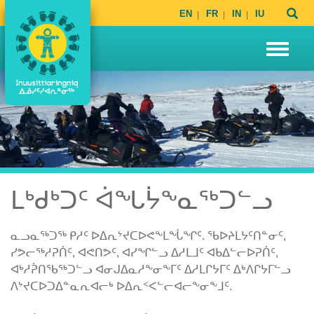
EN
FR
IN
IU
ᒪᒃᑯᒃᑐᑦ ᐋᖓᔮᖕᓇᖅᑐᓪᓗ
ᓇᓗᓇᖅᑐᖅ ᑭᓱᑦ ᐅᐃᕆᔾᔪᑕᐅᕙᖕᒪᖔᖏᑦ. ᖃᐅᔨᒪᔭᑦᑎᓐᓂᑦ,
ᓯᕗᓕᖅᓱᕈᑏᑦ, ᐊᕙᑎᕗᑦ, ᐊᓯᖏᓪᓗ ᐃᓱᒪᒧᑦ ᐊᑲᐃᓪᓕᐅᕈᑏᑦ,
ᐊᒃᓱᕉᑎᖃᖅᑐᓪᓗ ᐊᓂᒍᐃᓇᓱᖕᓂᖕᒥᑦ ᐃᓱᒪᒋᔭᒥᑦ ᐃᒃᐱᒋᔭᒥᓪᓗ
ᐱᔾᔪᑕᐅᑐᐃᓐᓇᕆᐊᓕᒃ ᐅᐃᕆᑉᐸᓪᓕᐊᓕᖕᓂᖕᒧᑦ.