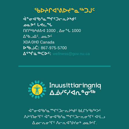
6th,
ᖃᐅᔨᒋᐊᕐᕕᐅᔪᓐᓇᖅᑐᒍᑦ
2019
ᐋᓐᓂᐊᖃᕐᓇᙱᑦᑐᓕᕆᔨᒃᑯᑦ
ᓄᓇᕗᑦ ᒐᕙᓚᖓ
ᑎᑎᖅᑲᒃᑯᕕᐊ 1000
, ᐃᓂᖓ 1000
ᐃᖃᓗᐃᑦ
,
ᓄᓇᕗᑦ
X0A 0H0
Canada
ᐅᖃᓘᑖ:
867-975-5700
ᐃᕐᖐᓈᖅᑕᐅᑦ:
wellness@gov.nu.ca
ᐋᓐᓂᐊᖃᕐᓇᙱᑦᑐᓕᕆᔨᒃᑯᑦ ᑲᒪᒋᔭᖃᖅᐳᑦ
ᐱᔨᑦᑎᓂᕐᒥᑦ ᐋᓐᓂᐊᖃᕐᓇᙱᑦᑐᓕᕆᓂᕐᒥᑦ ᐊᒻᒪᓗ
ᐃᓄᓕᕆᓂᕐᒥᑦ ᐱᓕᕆᐊᖑᔪᓂᒃ ᓄᓇᕗᒻᒥ.