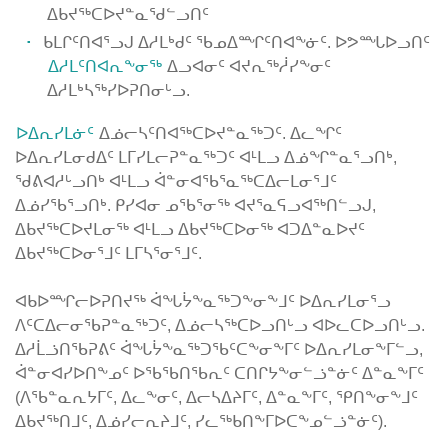
ᐃᑲᔪᖅᑕᐅᔪᓐᓇᖁᓪᓗᑎᑦ
ᑲᒪᒋᑦᑎᐊᕐᓗᒍ ᐃᓱᒪᒃᑯᑦ ᖃᓄᐃᙱᑦᑎᐊᖕᓃᑦ. ᐅᕗᙵᐅᓗᑎᑦ
ᐃᓱᒪᑦᑎᐊᕆᖕᓂᖅ
ᐃᓗᐊᓂᑦ ᐊᔪᕆᖅᓲᓯᖕᓂᑦ
ᐃᓱᒪᒃᓴᖅᓯᐅᕈᑎᓂᒡᓗ.
ᐅᐃᕆᓯᒪᓃᑦ
ᐃᓅᓕᓴᑦᑎᐊᖅᑕᐅᔪᓐᓇᖅᑐᑦ. ᐃᓚᖏᑦ
ᐅᐃᕆᓯᒪᓂᑯᐃᑦ ᒪᒥᓯᒪᓕᕈᓐᓇᖅᑐᑦ ᐊᒻᒪᓗ ᐃᓅᖏᓐᓇᕐᓗᑎᒃ,
ᖁᕕᐊᓱᒡᓗᑎᒃ ᐊᒻᒪᓗ ᐋᓐᓂᐊᖃᕐᓇᖅᑕᐃᓕᒪᓂᕐᒧᑦ
ᐃᓅᓯᖃᕐᓗᑎᒃ. ᑭᓯᐊᓂ ᓄᖃᕐᓂᖅ ᐊᔪᕐᓇᕋᓗᐊᖅᑎᓪᓗᒍ,
ᐃᑲᔪᖅᑕᐅᔪᒪᓂᖅ ᐊᒻᒪᓗ ᐃᑲᔪᖅᑕᐅᓂᖅ ᐊᑐᐃᓐᓇᐅᔪᑦ
ᐃᑲᔪᖅᑕᐅᓂᕐᒧᑦ ᒪᒥᓴᕐᓂᕐᒧᑦ.
ᐊᑲᐅᙱᓕᐅᕈᑎᔪᖅ ᐋᖓᔮᖕᓇᖅᑐᖕᓂᖕᒧᑦ ᐅᐃᕆᓯᒪᓂᕐᓗ
ᐱᑦᑕᐃᓕᓂᖃᕈᓐᓇᖅᑐᑦ, ᐃᓅᓕᓴᖅᑕᐅᓗᑎᒡᓗ ᐊᐅᓚᑕᐅᓗᑎᒡᓗ.
ᐃᓱᒫᓘᑎᖃᕈᕕᑦ ᐋᖓᔮᖕᓇᖅᑐᖃᑦᑕᖕᓂᖕᒥᑦ ᐅᐃᕆᓯᒪᓂᖕᒥᓪᓗ,
ᐋᓐᓂᐊᓯᐅᑎᖕᓄᑦ ᐅᖃᖃᑎᖃᕆᑦ ᑕᑎᒋᔭᖕᓂᓪᓘᓐᓃᑦ ᐃᓐᓇᖕᒥᑦ
(ᐱᖃᓐᓇᕆᔭᒥᑦ, ᐃᓚᖕᓂᑦ, ᐃᓕᓴᐃᔨᒥᑦ, ᐃᓐᓇᖕᒥᑦ, ᕿᑎᖕᓂᖕᒧᑦ
ᐃᑲᔪᖅᑎᒧᑦ, ᐃᓅᓯᓕᕆᔨᒧᑦ, ᓯᓚᖅᑲᑎᖕᒥᐅᑕᖕᓄᓪᓘᓐᓃᑦ).