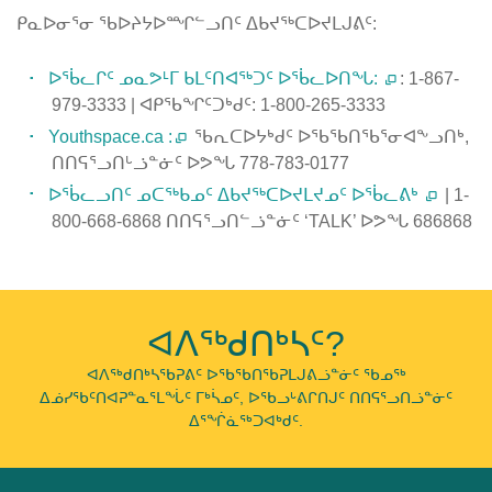
ᑭᓇᐅᓂᕐᓂ ᖃᐅᔨᔭᐅᙱᓪᓗᑎᑦ ᐃᑲᔪᖅᑕᐅᔪᒪᒍᕕᑦ:
ᐅᖄᓚᒋᑦ ᓄᓇᕗᒻᒥ ᑲᒪᑦᑎᐊᖅᑐᑦ ᐅᖄᓚᐅᑎᖓ:
: 1-867-
979-3333 | ᐊᑭᖃᖏᑦᑐᒃᑯᑦ: 1-800-265-3333
Youthspace.ca :
ᖃᕆᑕᐅᔭᒃᑯᑦ ᐅᖃᖃᑎᖃᕐᓂᐊᖕᓗᑎᒃ,
ᑎᑎᕋᕐᓗᑎᒡᓘᓐᓃᑦ ᐅᕗᖓ 778-783-0177
ᐅᖄᓚᓗᑎᑦ ᓄᑕᖅᑲᓄᑦ ᐃᑲᔪᖅᑕᐅᔪᒪᔪᓄᑦ ᐅᖄᓚᕕᒃ
| 1-
800-668-6868 ᑎᑎᕋᕐᓗᑎᓪᓘᓐᓃᑦ ‘TALK’ ᐅᕗᖓ 686868
Published
on
February
ᐊᐱᖅᑯᑎᒃᓴᑦ?
6th,
2019
ᐊᐱᖅᑯᑎᒃᓴᖃᕈᕕᑦ ᐅᖃᖃᑎᖃᕈᒪᒍᕕᓘᓐᓃᑦ ᖃᓄᖅ
ᐃᓅᓯᖃᑦᑎᐊᕈᓐᓇᕐᒪᖔᑦ ᒥᒃᓵᓄᑦ, ᐅᖃᓗᒡᕕᒋᑎᒍᑦ ᑎᑎᕋᕐᓗᑎᓘᓐᓃᑦ
Last
ᐃᕐᖐᓈᖅᑐᐊᒃᑯᑦ.
Updated
on
February