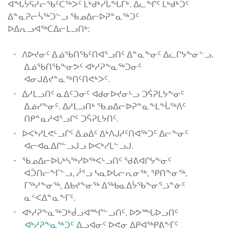
ᐊᖓᔮᕋᓱᓕᖃᑦᑕᖅᐳᑦ ᒪᒃᑯᒃᓯᒑᖓᒥᒃ. ᐃᓚᖏᑦ ᒪᒃᑯᒃᑐᑦ
ᐃᓐᓇᕈᓕᓵᖅᑐᓪᓗ ᖃᓄᐃᓕᐅᕈᓐᓇᖅᑐᑦ
ᐅᐃᕆᓗᐊᖅᑕᐃᓕᒪᓗᑎᒃ:
ᐱᐅᔪᓂᑦ ᐃᓅᖃᑎᖃᑦᑎᐊᕐᓗᑎᑦ ᐃᓐᓇᖕᓂᑦ ᐃᓚᒋᔭᖕᓂᓪᓗ.
ᐃᓅᖃᑎᖃᖕᓂᕗᑦ ᐊᒃᓱᕈᖕᓇᖅᑐᓂᑦ
ᐊᓂᒍᐃᔪᓐᓇᖅᑎᑦᑎᕙᒃᐳᑦ.
ᐃᓱᒪᓗᑎᑦ ᓇᐃᑦᑐᓂᑦ ᐊᑯᓂᐅᔪᓂᒡᓗ ᑐᕌᕈᒪᔭᖕᓂᑦ
ᐃᓅᓯᖕᓂᑦ. ᐃᓱᒪᓗᑎᒃ ᖃᓄᐃᓕᐅᕈᓐᓇᖕᒪᖔᖅᐱᑦ
ᑎᑭᓐᓇᓱᐊᕐᓗᒋᑦ ᑐᕌᕈᒪᔭᑎᑦ.
ᐅᐸᒃᓯᒪᕙᒡᓗᒋᑦ ᐃᓄᐃᑦ ᐃᒃᐱᒍᓱᑦᑎᐊᖅᑐᑦ ᐃᓕᖕᓂᑦ
ᐊᓕᐊᓇᐃᒋᓪᓗᒍᓗ ᐅᐸᒃᓯᒪᓪᓗᒍ.
ᖃᓄᐃᓕᐅᒐᒃᓴᖅᓯᐅᖅᐸᒡᓗᑎᑦ ᖁᕕᐊᒋᔭᖕᓂᑦ
ᐊᑑᑎᓕᖕᒥᓪᓗ, ᓲᕐᓗ ᓴᓇᐅᒐᓕᕆᓂᖅ, ᕿᑎᖕᓂᖅ,
ᒥᖅᓱᖕᓂᖅ, ᐃᑲᔪᖕᓂᖅ ᐃᖅᑲᓇᐃᔮᖃᖕᓂᕐᓘᓐᓃᑦ
ᓇᑉᐸᐃᓐᓇᖕᒥᑦ.
ᐊᒃᓱᕈᖕᓇᖅᑐᒃᑰᓗᐊᙱᓪᓗᑎᑦ. ᐅᕗᙵᐅᓗᑎᑦ
ᐊᒃᓱᕈᖕᓇᖅᑐᑦ
ᐃᓗᐊᓂᑦ ᐅᕙᓂ ᐃᑭᐊᖅᑭᕕᖕᒥᑦ