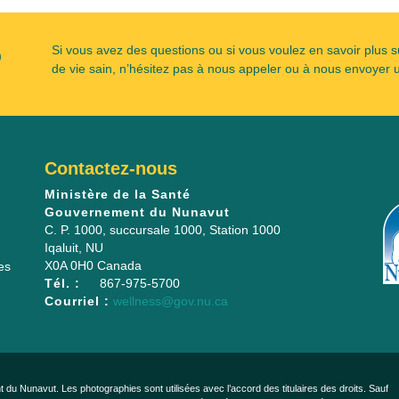
?
Si vous avez des questions ou si vous voulez en savoir plus s
de vie sain, n’hésitez pas à nous appeler ou à nous envoyer u
Contactez-nous
Ministère de la Santé
Gouvernement du Nunavut
C. P. 1000, succursale 1000
, Station 1000
Iqaluit
,
NU
X0A 0H0
Canada
es
Tél. :
867-975-5700
Courriel :
wellness@gov.nu.ca
 du Nunavut. Les photographies sont utilisées avec l’accord des titulaires des droits. Sauf