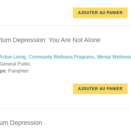
10/17/2018
12/03/2018
AJOUTER AU PANIER
-
-
14:32
10:56
rtum Depression: You Are Not Alone
Active Living
,
Community Wellness Programs
,
Mental Wellnes
General Public
pe:
Pamphlet
10/17/2018
12/03/2018
AJOUTER AU PANIER
-
-
14:34
10:56
tum Depression