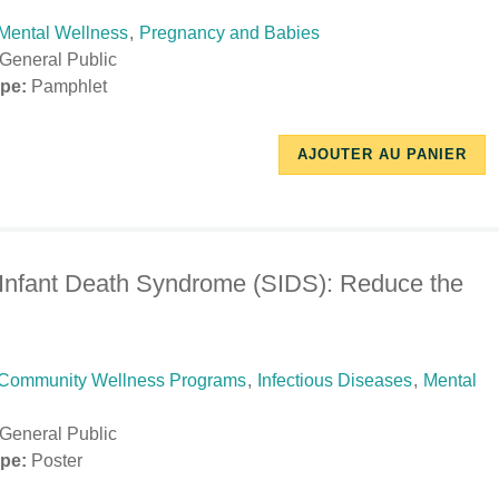
Mental Wellness
,
Pregnancy and Babies
General Public
pe:
Pamphlet
10/17/2018
11/29/2018
AJOUTER AU PANIER
-
-
09:22
17:48
Infant Death Syndrome (SIDS): Reduce the
Community Wellness Programs
,
Infectious Diseases
,
Mental
General Public
pe:
Poster