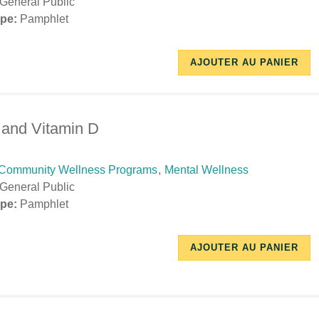
General Public
pe:
Pamphlet
10/17/2018
11/26/2018
AJOUTER AU PANIER
-
-
13:50
15:54
 and Vitamin D
Community Wellness Programs
,
Mental Wellness
General Public
pe:
Pamphlet
10/17/2018
11/27/2018
AJOUTER AU PANIER
-
-
14:41
15:48