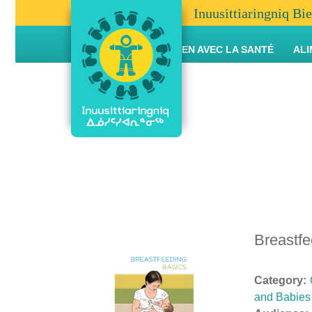
Inuusittiaringniq Bi
THÈMES EN LIEN AVEC LA SANTÉ
ALI
Breastfe
Category:
and Babies