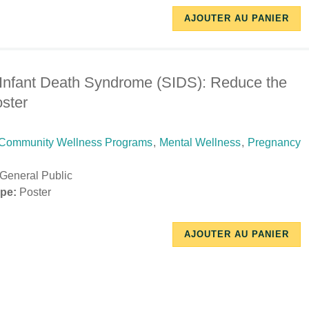
10/17/2018
12/03/2018
AJOUTER AU PANIER
-
-
16:27
08:29
Infant Death Syndrome (SIDS): Reduce the
ster
Community Wellness Programs
,
Mental Wellness
,
Pregnancy
General Public
pe:
Poster
10/17/2018
12/03/2018
AJOUTER AU PANIER
-
-
16:21
11:00