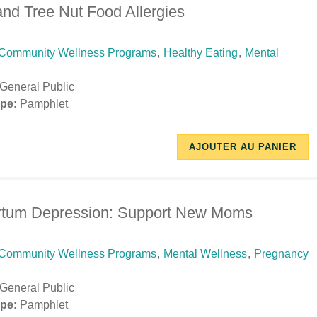
nd Tree Nut Food Allergies
Community Wellness Programs
,
Healthy Eating
,
Mental
General Public
pe:
Pamphlet
10/17/2018
11/29/2018
AJOUTER AU PANIER
-
-
15:07
17:46
rtum Depression: Support New Moms
Community Wellness Programs
,
Mental Wellness
,
Pregnancy
General Public
pe:
Pamphlet