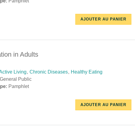
pe:
Pamphlet
10/17/2018
11/26/2018
AJOUTER AU PANIER
-
-
11:24
15:48
tion in Adults
Active Living
,
Chronic Diseases
,
Healthy Eating
General Public
pe:
Pamphlet
10/17/2018
11/27/2018
AJOUTER AU PANIER
-
-
14:56
15:49