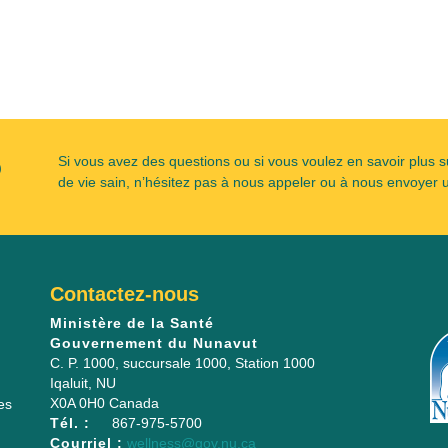
?
Si vous avez des questions ou si vous voulez en savoir plus s
de vie sain, n’hésitez pas à nous appeler ou à nous envoyer u
Contactez-nous
Ministère de la Santé
Gouvernement du Nunavut
C. P. 1000, succursale 1000
, Station 1000
Iqaluit
,
NU
X0A 0H0
Canada
es
Tél. :
867-975-5700
Courriel :
wellness@gov.nu.ca