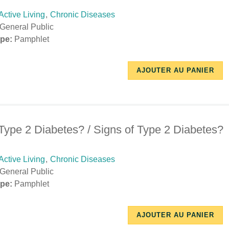
Active Living
,
Chronic Diseases
General Public
pe:
Pamphlet
10/17/2018
11/29/2018
AJOUTER AU PANIER
-
-
11:19
17:46
Type 2 Diabetes? / Signs of Type 2 Diabetes?
Active Living
,
Chronic Diseases
General Public
pe:
Pamphlet
10/17/2018
12/03/2018
AJOUTER AU PANIER
-
-
11:20
11:02