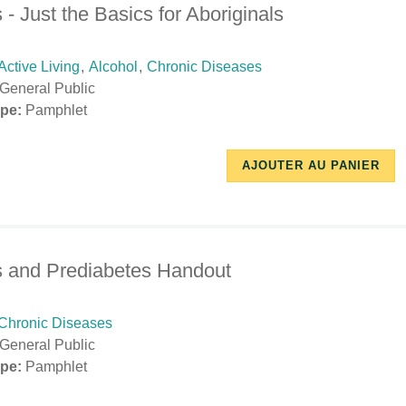
 - Just the Basics for Aboriginals
Active Living
,
Alcohol
,
Chronic Diseases
General Public
pe:
Pamphlet
10/17/2018
11/27/2018
AJOUTER AU PANIER
-
-
11:31
15:52
s and Prediabetes Handout
Chronic Diseases
General Public
pe:
Pamphlet
10/17/2018
11/26/2018