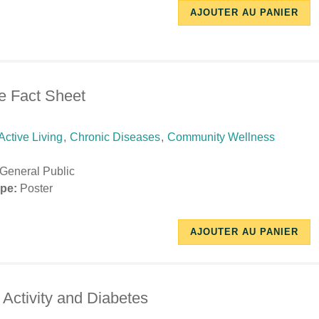
AJOUTER AU PANIER
-
-
11:27
15:59
e Fact Sheet
Active Living
,
Chronic Diseases
,
Community Wellness
General Public
pe:
Poster
03/13/2019
03/13/2019
AJOUTER AU PANIER
-
-
10:54
10:54
 Activity and Diabetes