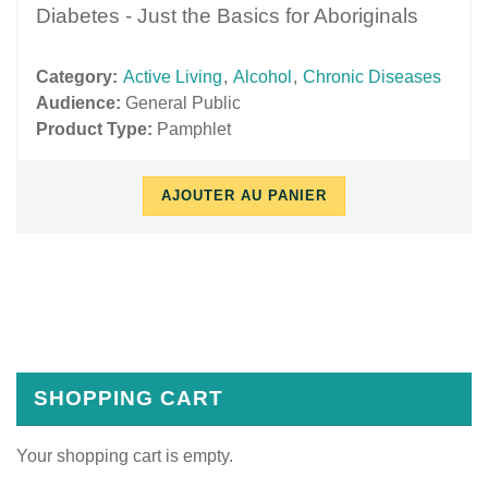
Diabetes - Just the Basics for Aboriginals
Category:
Active Living
,
Alcohol
,
Chronic Diseases
Audience:
General Public
Product Type:
Pamphlet
AJOUTER AU PANIER
10/17/2018
11/27/2018
-
-
11:31
15:52
SHOPPING CART
Your shopping cart is empty.