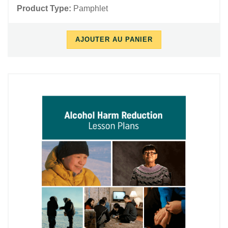
Product Type:
Pamphlet
AJOUTER AU PANIER
10/17/2018
11/26/2018
-
-
11:24
15:48