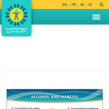
EN
FR
IN
IU