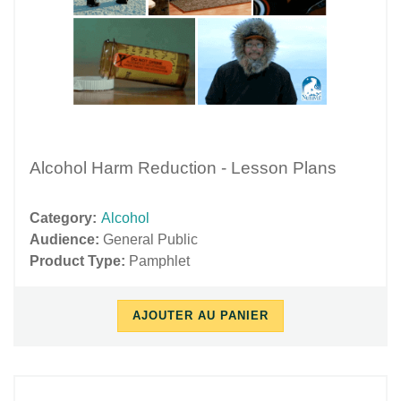
Alcohol Harm Reduction - Lesson Plans
Category:
Alcohol
Audience:
General Public
Product Type:
Pamphlet
AJOUTER AU PANIER
10/17/2018
11/27/2018
-
-
08:57
15:46